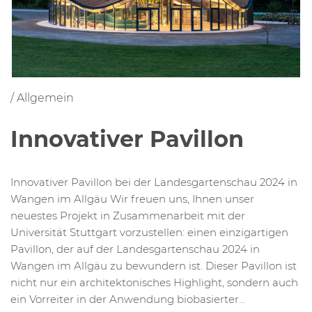
/
Allgemein
Innovativer Pavillon
Innovativer Pavillon bei der Landesgartenschau 2024 in
Wangen im Allgäu Wir freuen uns, Ihnen unser
neuestes Projekt in Zusammenarbeit mit der
Universität Stuttgart vorzustellen: einen einzigartigen
Pavillon, der auf der Landesgartenschau 2024 in
Wangen im Allgäu zu bewundern ist. Dieser Pavillon ist
nicht nur ein architektonisches Highlight, sondern auch
ein Vorreiter in der Anwendung biobasierter...