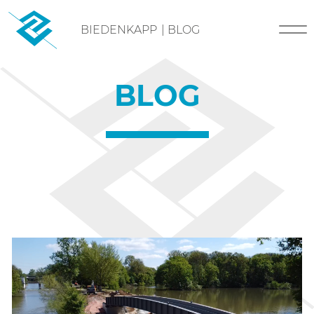
Skip
BIEDENKAPP
|
BLOG
to
content
BLOG
BLOG