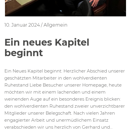
10. Januar 2024
/
Allgemein
Ein neues Kapitel
beginnt
Ein Neues Kapitel beginnt: Herzlicher Abschied unserer
geschätzten Mitarbeiter in den wohlverdienten
Ruhestand Liebe Besucher unserer Homepage, heute
möchten wir mit einem lachenden und einem
weinenden Auge auf ein besonderes Ereignis blicken:
den wohlverdienten Ruhestand zweier unverzichtbarer
Mitglieder unserer Belegschaft. Nach vielen Jahren
engagierter Arbeit und unermüdlichem Einsatz
verabschieden wir uns herzlich von Gerhard und...