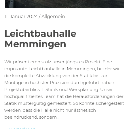
11. Januar 2024
/
Allgemein
Leichtbauhalle
Memmingen
Wir präsentieren stolz unser jüngstes Projekt: Eine
imposante Leichtbauhalle in Memmingen, bei der wir
die komplette Abwicklung von der Statik bis zur
Montage in höchster Präzision durchgeführt haben.
Projektüberblick: 1. Statik und Werkplanung: Unser
hochqualifiziertes Team hat die Herausforderungen der
Statik mustergültig gemeistert. So konnte sichergestellt
werden, dass die Halle nicht nur ästhetisch
beeindruckend, sondern...