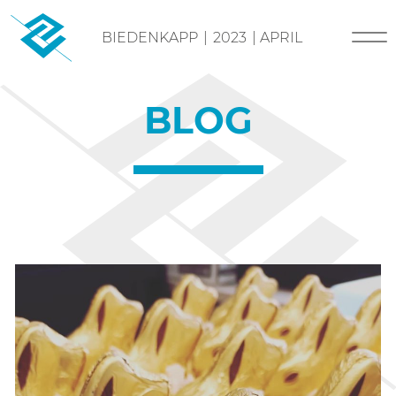
Skip
BIEDENKAPP
|
2023
|
APRIL
to
content
BLOG