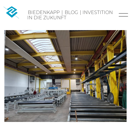
Skip
BIEDENKAPP
|
BLOG
|
INVESTITION
to
IN DIE ZUKUNFT
content