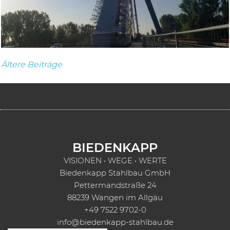
Beitragsnavigation
Ältere Beiträge
BIEDENKAPP
VISIONEN • WEGE • WERTE
Biedenkapp Stahlbau GmbH
Pettermandstraße 24
88239 Wangen im Allgäu
+49 7522 9702-0
info@biedenkapp-stahlbau.de