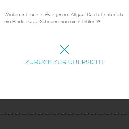
Wintereinbruch in Wangen im Allgäu. Da darf natürlich
ein Biedenkapp-Schneemann nicht fehlen!☃️
ZURÜCK ZUR ÜBERSICHT