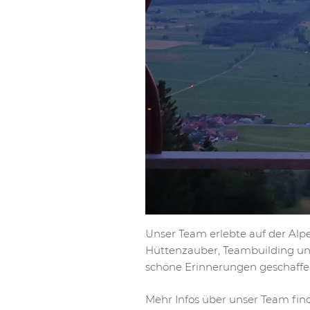
Unser Team erlebte auf der Al
Hüttenzauber, Teambuilding u
schöne Erinnerungen geschaffen
Mehr Infos über unser Team find