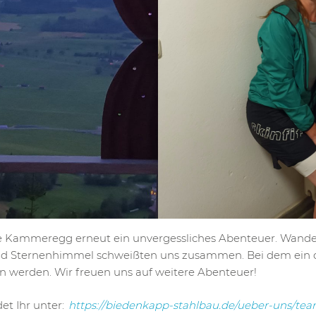
pe Kammeregg erneut ein unvergessliches Abenteuer. Wande
nd Sternenhimmel schweißten uns zusammen. Bei dem ein 
 werden. Wir freuen uns auf weitere Abenteuer!
et Ihr unter:
https://biedenkapp-stahlbau.de/ueber-uns/tea