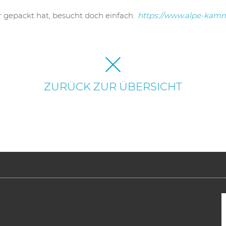
r gepackt hat, besucht doch einfach:
https://www.alpe-kam
ZURÜCK ZUR ÜBERSICHT