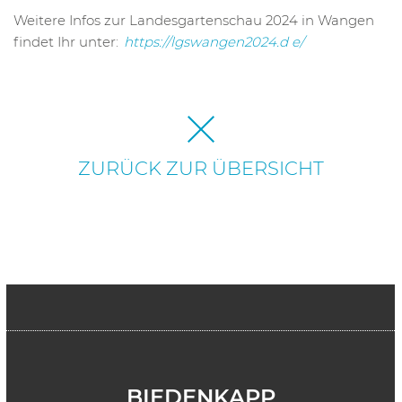
Weitere Infos zur Landesgartenschau 2024 in Wangen
findet Ihr unter:
https://lgswangen2024.d
e/
ZURÜCK ZUR ÜBERSICHT
BIEDENKAPP