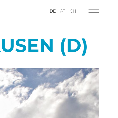
DE
AT
CH
USEN (D)