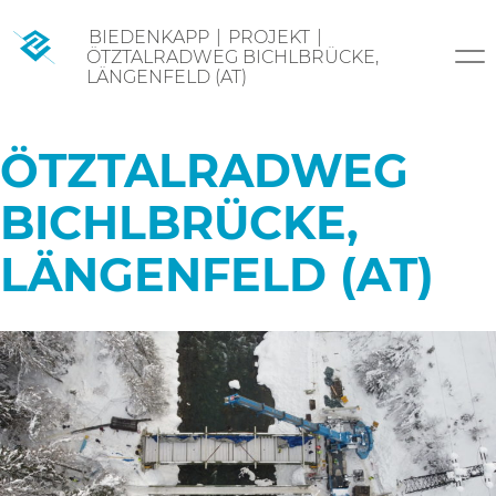
Skip
BIEDENKAPP
|
PROJEKT
|
to
ÖTZTALRADWEG BICHLBRÜCKE,
content
LÄNGENFELD (AT)
ÖTZTALRADWEG
BICHLBRÜCKE,
LÄNGENFELD (AT)