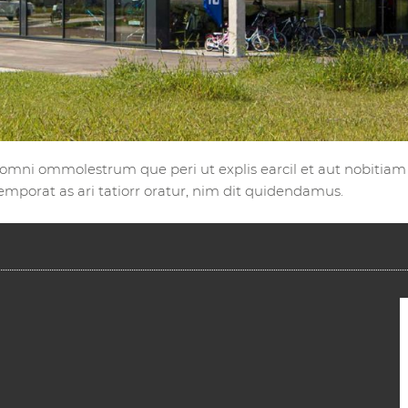
omni ommolestrum que peri ut explis earcil et aut nobitia
mporat as ari tatiorr oratur, nim dit quidendamus.