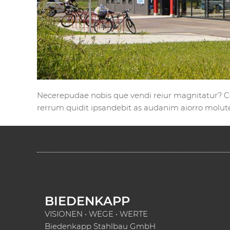
Necerepudae nobis que vendi reiur magnitatur? C
rerrum quidit ipsandebit as audanim aiorro molute
BIEDENKAPP
VISIONEN • WEGE • WERTE
Biedenkapp Stahlbau GmbH