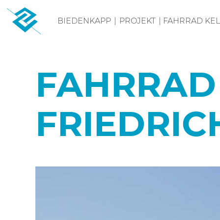
Skip
BIEDENKAPP
|
PROJEKT
|
FAHRRAD KEL
to
content
FAHRRAD 
FRIEDRIC