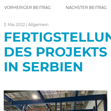
Beitragsnavigation
VORHERIGER BEITRAG
NÄCHSTER BEITRAG
3. Mai 2022
/
Allgemein
FERTIGSTELLU
DES PROJEKTS
IN SERBIEN