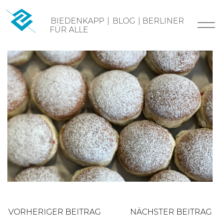
Skip
BIEDENKAPP
|
BLOG
|
BERLINER
to
FÜR ALLE
content
Beitragsnavigation
VORHERIGER BEITRAG
NÄCHSTER BEITRAG